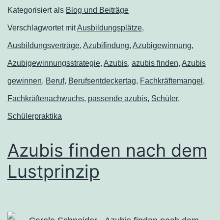
Kategorisiert als
Blog und Beiträge
Verschlagwortet mit
Ausbildungsplätze
,
Ausbildungsverträge
,
Azubifindung
,
Azubigewinnung
,
Azubigewinnungsstrategie
,
Azubis
,
azubis finden
,
Azubis
gewinnen
,
Beruf
,
Berufsentdeckertag
,
Fachkräftemangel
,
Fachkräftenachwuchs
,
passende azubis
,
Schüler
,
Schülerpraktika
Azubis finden nach dem
Lustprinzip