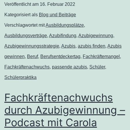
Veröffentlicht am
16. Februar 2022
Kategorisiert als
Blog und Beiträge
Verschlagwortet mit
Ausbildungsplätze
,
Ausbildungsverträge
,
Azubifindung
,
Azubigewinnung
,
Azubigewinnungsstrategie
,
Azubis
,
azubis finden
,
Azubis
gewinnen
,
Beruf
,
Berufsentdeckertag
,
Fachkräftemangel
,
Fachkräftenachwuchs
,
passende azubis
,
Schüler
,
Schülerpraktika
Fachkräftenachwuchs
durch Azubigewinnung –
Podcast mit Carola