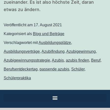
zueinander. Es ist also höchste Zeit, daran
etwas zu ändern.
Veröffentlicht am
17. August 2021
Kategorisiert als
Blog und Beiträge
Verschlagwortet mit
Ausbildungsplätze
,
Ausbildungsverträge
,
Azubifindung
,
Azubigewinnung
,
Azubigewinnungsstrategie
,
Azubis
,
azubis finden
,
Beruf
,
Berufsentdeckertag
,
passende azubis
,
Schüler
,
Schülerpraktika