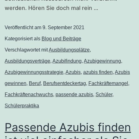
werden. Hören Sie doch mal rein …
Veröffentlicht am
9. September 2021
Kategorisiert als
Blog und Beiträge
Verschlagwortet mit
Ausbildungsplätze
,
Ausbildungsverträge
,
Azubifindung
,
Azubigewinnung
,
Azubigewinnungsstrategie
,
Azubis
,
azubis finden
,
Azubis
gewinnen
,
Beruf
,
Berufsentdeckertag
,
Fachkräftemangel
,
Fachkräftenachwuchs
,
passende azubis
,
Schüler
,
Schülerpraktika
Passende Azubis finden