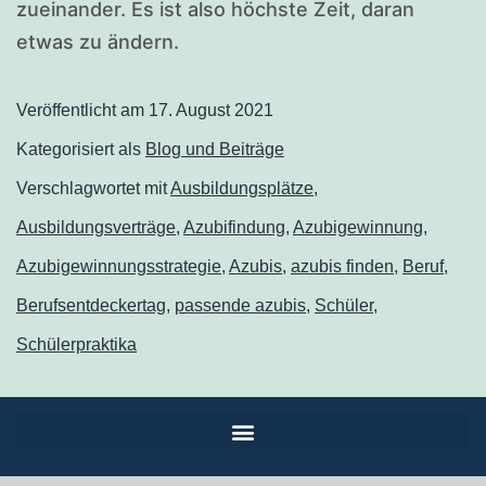
zueinander. Es ist also höchste Zeit, daran
etwas zu ändern.
Veröffentlicht am
17. August 2021
Kategorisiert als
Blog und Beiträge
Verschlagwortet mit
Ausbildungsplätze
,
Ausbildungsverträge
,
Azubifindung
,
Azubigewinnung
,
Azubigewinnungsstrategie
,
Azubis
,
azubis finden
,
Beruf
,
Berufsentdeckertag
,
passende azubis
,
Schüler
,
Schülerpraktika