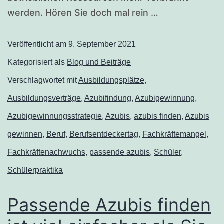
werden. Hören Sie doch mal rein …
Veröffentlicht am
9. September 2021
Kategorisiert als
Blog und Beiträge
Verschlagwortet mit
Ausbildungsplätze
,
Ausbildungsverträge
,
Azubifindung
,
Azubigewinnung
,
Azubigewinnungsstrategie
,
Azubis
,
azubis finden
,
Azubis
gewinnen
,
Beruf
,
Berufsentdeckertag
,
Fachkräftemangel
,
Fachkräftenachwuchs
,
passende azubis
,
Schüler
,
Schülerpraktika
Passende Azubis finden