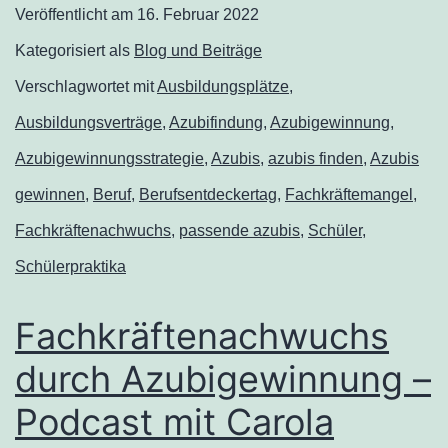
Veröffentlicht am
16. Februar 2022
Kategorisiert als
Blog und Beiträge
Verschlagwortet mit
Ausbildungsplätze
,
Ausbildungsverträge
,
Azubifindung
,
Azubigewinnung
,
Azubigewinnungsstrategie
,
Azubis
,
azubis finden
,
Azubis
gewinnen
,
Beruf
,
Berufsentdeckertag
,
Fachkräftemangel
,
Fachkräftenachwuchs
,
passende azubis
,
Schüler
,
Schülerpraktika
Fachkräftenachwuchs
durch Azubigewinnung –
Podcast mit Carola