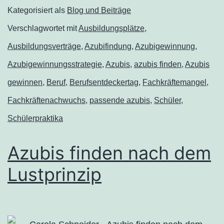
Kategorisiert als
Blog und Beiträge
Verschlagwortet mit
Ausbildungsplätze
,
Ausbildungsverträge
,
Azubifindung
,
Azubigewinnung
,
Azubigewinnungsstrategie
,
Azubis
,
azubis finden
,
Azubis
gewinnen
,
Beruf
,
Berufsentdeckertag
,
Fachkräftemangel
,
Fachkräftenachwuchs
,
passende azubis
,
Schüler
,
Schülerpraktika
Azubis finden nach dem
Lustprinzip