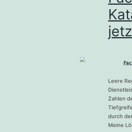
Kat
jet
Leere Reg
Dienstlei
Zahlen de
Tiefgreif
durch de
Meine Lö