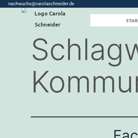
nachwuchs@carolaschneider.de
STAR
Schlagw
Kommun
Fac