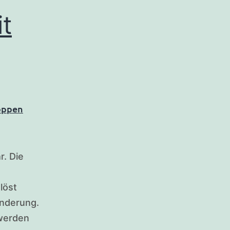
t
r. Die
löst
nderung.
 werden