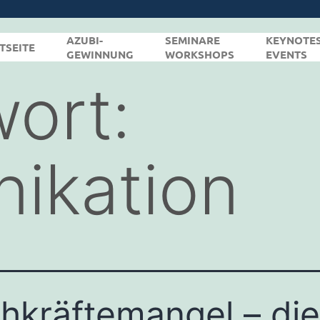
AZUBI-
SEMINARE
KEYNOTE
TSEITE
GEWINNUNG
WORKSHOPS
EVENTS
ort:
ikation
hkräftemangel – die