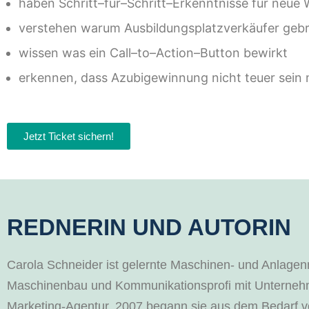
h
aben
Schritt
–
für
–
Schritt
–
Erkenntnisse
für
neue 
verstehen w
arum
Ausbildungspla
tzverkäufer
ge
b
w
issen
was ein Call
–
to
–
Action
–
Button bewirkt
erkennen
, dass Azubigewinnung nicht teuer sein
Jetzt Ticket sichern!
REDNERIN UND AUTORIN
Carola Schneider ist gelernte Maschinen- und Anlagenm
Maschinenbau und Kommunikationsprofi mit Unternehm
Marketing-Agentur. 2007 begann sie aus dem Bedarf 