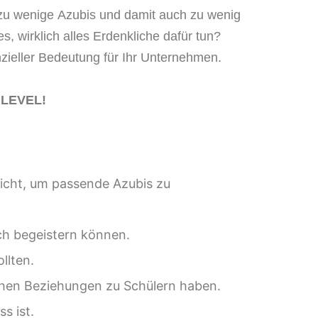
 zu wenige
Azu
bis und damit auch
zu wenig
 wirklich alles Erdenkliche dafür
tun?
ieller Bedeutung für Ihr Unternehmen.
 LEVEL!
icht, um
passende Azubis zu
ch
begeistern k
önnen
.
ollte
n
.
chen
Beziehungen
zu Schülern
haben.
ss
ist
.