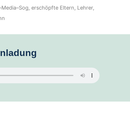
–
Media
–
Sog, erschöpfte Eltern, Lehrer,
nn
inladung