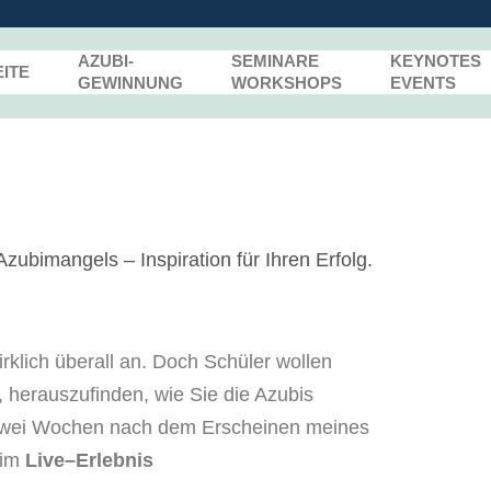
AZUBI-
SEMINARE
KEYNOTES
ITE
GEWINNUNG
WORKSHOPS
EVENTS
irklich überall an. Doch Schüler wollen
,
herauszufinden
, wie Sie die Azubis
wei
Wochen
nach
dem Erscheinen
meines
im
L
ive
–
Erlebnis