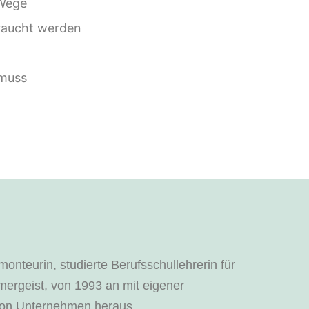
Wege
raucht
werden
 muss
onteurin, studierte Berufsschullehrerin für
ergeist, von 1993 an mit eigener
von Unternehmen heraus,