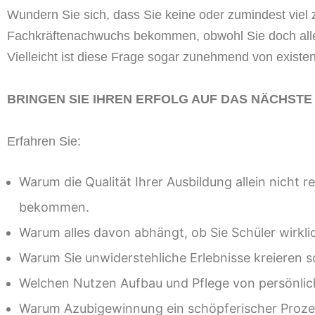
Wundern Sie sich, dass Sie keine
oder zumindest viel
Fachkräftenachwuchs bekommen, obwohl Sie doch alles,
Vielleicht ist
diese Frage sogar zunehmend von existenz
BRINGEN SIE IHREN ERFOLG AUF DAS NÄCHSTE
Erfahren Sie:
Warum die
Qualität
Ihrer Ausbildung
allein
nicht
re
bekommen
.
Warum alles davon
ab
hängt
, ob
Sie
Schüler
wirkli
Warum
Sie
unwiderstehliche
Erlebnisse
kreieren s
Welchen Nutzen
Aufbau und Pflege von
persönli
Warum
Azubigewinnung ein schöpferische
r
Proze